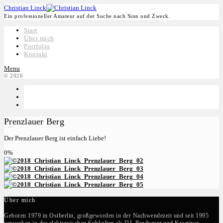
Christian Linck
Ein professioneller Amateur auf der Suche nach Sinn und Zweck.
Start
Über mich
Portfolio
Kontakt
Menu
© 2026
Prenzlauer Berg
Der Prenzlauer Berg ist einfach Liebe!
0%
Über mich
Geboren 1979 in Ostberlin, großgeworden in der Nachwendezeit und seit 1995
versunken in der elektronischen Subkultur als DJ, Produzent und Kreativer.