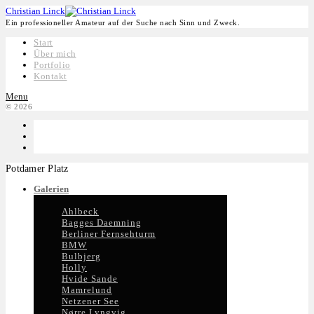
Christian Linck
Ein professioneller Amateur auf der Suche nach Sinn und Zweck.
Start
Über mich
Portfolio
Kontakt
Menu
© 2026
Potdamer Platz
Galerien
Ahlbeck
Bagges Daemning
Berliner Fernsehturm
BMW
Bulbjerg
Holly
Hvide Sande
Mamrelund
Netzener See
Nørre Lyngvig