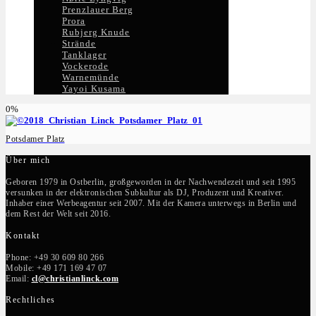
Prenzlauer Berg
Prora
Rubjerg Knude
Strände
Tanklager
Vockerode
Warnemünde
Yayoi Kusama
0%
Potsdamer Platz
Über mich
Geboren 1979 in Ostberlin, großgeworden in der Nachwendezeit und seit 1995
versunken in der elektronischen Subkultur als DJ, Produzent und Kreativer.
Inhaber einer Werbeagentur seit 2007. Mit der Kamera unterwegs in Berlin und
dem Rest der Welt seit 2016.
Kontakt
Phone: +49 30 609 80 266
Mobile: +49 171 169 47 07
Email:
cl@christianlinck.com
Rechtliches