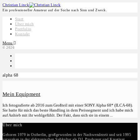
Christian Linck
Ein professioneller Amateur auf der Suche nach Sinn und Zweck.
Start
Über mich
Portfolio
Kontakt
Menu
© 2026
alpha 68
Mein Equipment
Ich fotografierte ab 2016 zum Großteil mit einer SONY Alpha 68* (ILCA-68).
Sie hatte für mich das beste Handling in dem Preissegment und ich habe mich
auf Anhieb mit ihr wohlgefühlt. Der Fakt, dass sich sie in einem ...
Über mich
Geboren 1979 in Ostberlin, großgeworden in der Nachwendezeit und seit 1995
versunken in der elektronischen Subkultur als DJ, Produzent und Kreativer.