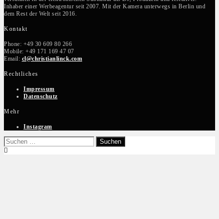
Inhaber einer Werbeagentur seit 2007. Mit der Kamera unterwegs in Berlin und
dem Rest der Welt seit 2016.
Kontakt
Phone: +49 30 609 80 266
Mobile: +49 171 169 47 07
Email:
cl@christianlinck.com
Rechtliches
Impressum
Datenschutz
Mehr
Instagram
Suchen
nach: