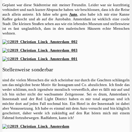
Geplant war diese Städtereise mit meiner Freundin. Leider war sie kurzfristig
verhindert und nach kurzer Absprache haben wir beschlossen, dass ich die Reise
auch allein antrete. Ich fahre sehr gern
Auto
, also habe ich mir eine Kanne
Kaffee gekocht und ab auf die Autobahn. Amsterdam ist wirklich eine coole
Stadt. Die kleinen Straßen sehen aus wie ein lebendes Museum und stellenwiese
ist es fast unglaublich, dass in den malerischen Häusern echte Menschen
wohnen.
Stellenweise sonderbar
sind die vielen Menschen die sich scheinbar nur durch die Grachten schlängeln
um das möglcihst beste Motiv für Instagram und Co. abzulichten. Ich finde das
weder schlimm, noch irgendwie moralisch verwerflich, aber es fällt mir auf und
ich bin sicher nicht der wachsamste Zeitgenosse. Sei es drum, Amsterdam´s
Innenstadt und der Red Light District haben es mir total angetan und ich
möchte dort auf jeden Fall nochmal hin. Ein Hotel in der Innenstadt ist dabei
aber Voraussetzung. Ich habe es einmal mit dem Auto versucht und bin kläglich
gescheitert, daher werde ich zukünftig auf den Rat hören mich mit einem
Fahrrad fortzubewegen. Radfahren, kann ich!