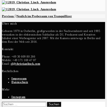
Beitragsnavigation
Previous
Previous
Neulich im Proberaum von Tranquillizer
Post
Über mich
Geboren 1979 in Ostberlin, großgeworden in der Nachwendezeit und seit 1995
versunken in der elektronischen Subkultur als DJ, Produzent und Kreativer.
Inhaber einer Werbeagentur seit 2007. Mit der Kamera unterwegs in Berlin und
dem Rest der Welt seit 2016.
Kontakt
Phone: +49 30 609 80 266
Mobile: +49 171 169 47 07
Email:
cl@christianlinck.com
Rechtliches
Impressum
Datenschutz
Mehr
Instagram
Suchen