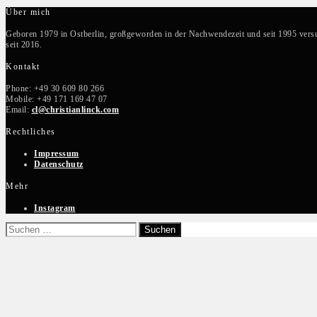
Post
Über mich
Geboren 1979 in Ostberlin, großgeworden in der Nachwendezeit und seit 1995 versun
seit 2016.
Kontakt
Phone: +49 30 609 80 266
Mobile: +49 171 169 47 07
Email:
cl@christianlinck.com
Rechtliches
Impressum
Datenschutz
Mehr
Instagram
Suchen
nach: