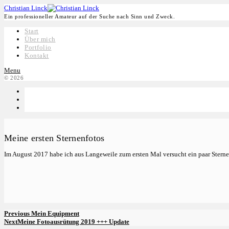
Christian Linck
Ein professioneller Amateur auf der Suche nach Sinn und Zweck.
Start
Über mich
Portfolio
Kontakt
Menu
© 2026
Meine ersten Sternenfotos
Im August 2017 habe ich aus Langeweile zum ersten Mal versucht ein paar Sterne e
Beitragsnavigation
Previous
Previous
Mein Equipment
Post
Next
Next
Meine Fotoausrütung 2019 +++ Update