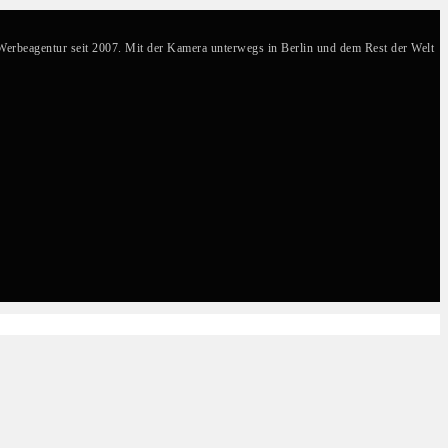
 Werbeagentur seit 2007. Mit der Kamera unterwegs in Berlin und dem Rest der Welt