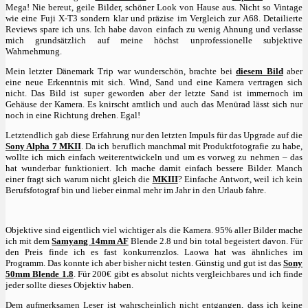
Mega! Nie bereut, geile Bilder, schöner Look von Hause aus. Nicht so Vintage
wie eine Fuji X-T3 sondern klar und präzise im Vergleich zur A68. Detailierte
Reviews spare ich uns. Ich habe davon einfach zu wenig Ahnung und verlasse
mich grundsätzlich auf meine höchst unprofessionelle subjektive
Wahrnehmung.
Mein letzter Dänemark Trip war wunderschön, brachte bei
diesem Bild
aber
eine neue Erkenntnis mit sich. Wind, Sand und eine Kamera vertragen sich
nicht. Das Bild ist super geworden aber der letzte Sand ist immernoch im
Gehäuse der Kamera. Es knirscht amtlich und auch das Menürad lässt sich nur
noch in eine Richtung drehen. Egal!
Letztendlich gab diese Erfahrung nur den letzten Impuls für das Upgrade auf die
Sony Alpha 7 MKII
. Da ich beruflich manchmal mit Produktfotografie zu habe,
wollte ich mich einfach weiterentwickeln und um es vorweg zu nehmen – das
hat wunderbar funktioniert. Ich mache damit einfach bessere Bilder. Manch
einer fragt sich warum nicht gleich die
MKIII
? Einfache Antwort, weil ich kein
Berufsfotograf bin und lieber einmal mehr im Jahr in den Urlaub fahre.
Objektive sind eigentlich viel wichtiger als die Kamera. 95% aller Bilder mache
ich mit dem
Samyang 14mm AF
Blende 2.8 und bin total begeistert davon. Für
den Preis finde ich es fast konkurrenzlos. Laowa hat was ähnliches im
Programm. Das konnte ich aber bisher nicht testen. Günstig und gut ist das
Sony
50mm Blende 1.8
. Für 200€ gibt es absolut nichts vergleichbares und ich finde
jeder sollte dieses Objektiv haben.
Dem aufmerksamen Leser ist wahrscheinlich nicht entgangen, dass ich keine