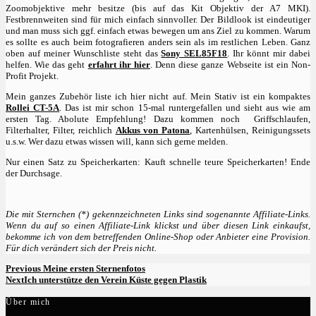
Zoomobjektive mehr besitze (bis auf das Kit Objektiv der A7 MKI).
Festbrennweiten sind für mich einfach sinnvoller. Der Bildlook ist eindeutiger
und man muss sich ggf. einfach etwas bewegen um ans Ziel zu kommen. Warum
es sollte es auch beim fotografieren anders sein als im restlichen Leben. Ganz
oben auf meiner Wunschliste steht das
Sony SEL85F18
. Ihr könnt mir dabei
helfen. Wie das geht
erfahrt ihr hier
. Denn diese ganze Webseite ist ein Non-
Profit Projekt.
Mein ganzes Zubehör liste ich hier nicht auf. Mein Stativ ist ein kompaktes
Rollei CT-5A
. Das ist mir schon 15-mal runtergefallen und sieht aus wie am
ersten Tag. Abolute Empfehlung! Dazu kommen noch Griffschlaufen,
Filterhalter, Filter, reichlich
Akkus von Patona
, Kartenhülsen, Reinigungssets
u.s.w. Wer dazu etwas wissen will, kann sich gerne melden.
Nur einen Satz zu Speicherkarten: Kauft schnelle teure Speicherkarten! Ende
der Durchsage.
Die mit Sternchen (*) gekennzeichneten Links sind sogenannte Affiliate-Links.
Wenn du auf so einen Affiliate-Link klickst und über diesen Link einkaufst,
bekomme ich von dem betreffenden Online-Shop oder Anbieter eine Provision.
Für dich verändert sich der Preis nicht.
Beitragsnavigation
Previous
Previous
Meine ersten Sternenfotos
Post
Next
Next
Ich unterstütze den Verein Küste gegen Plastik
Post
Über mich