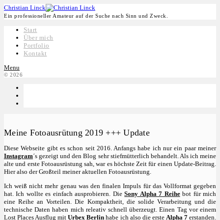
Christian Linck
Ein professioneller Amateur auf der Suche nach Sinn und Zweck.
Start
Über mich
Portfolio
Kontakt
Menu
© 2026
Meine Fotoausrütung 2019 +++ Update
Diese Webseite gibt es schon seit 2016. Anfangs habe ich nur ein paar meiner
Instagram
´s gezeigt und den Blog sehr stiefmütterlich behandelt. Als ich meine
alte und erste Fotoausrüstung sah, war es höchste Zeit für einen Update-Beitrag.
Hier also der Großteil meiner aktuellen Fotoausrüstung.
Ich weiß nicht mehr genau was den finalen Impuls für das Vollformat gegeben
hat. Ich wollte es einfach ausprobieren. Die
Sony Alpha 7 Reihe
bot für mich
eine Reihe an Vorteilen. Die Kompaktheit, die solide Verarbeitung und die
technische Daten haben mich releativ schnell überzeugt. Einen Tag vor einem
Lost Places Ausflug mit
Urbex Berlin
habe ich also die erste
Alpha 7
erstanden.